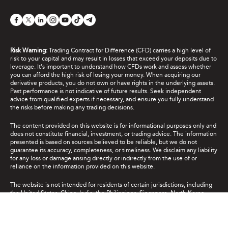
Risk Warning:
Trading Contract for Difference (CFD) carries a high level of
risk to your capital and may result in losses that exceed your deposits due to
leverage. It's important to understand how CFDs work and assess whether
you can afford the high risk of losing your money. When acquiring our
derivative products, you do not own or have rights in the underlying assets.
Past performance is not indicative of future results. Seek independent
advice from qualified experts if necessary, and ensure you fully understand
the risks before making any trading decisions.
The content provided on this website is for informational purposes only and
does not constitute financial, investment, or trading advice. The information
presented is based on sources believed to be reliable, but we do not
guarantee its accuracy, completeness, or timeliness. We disclaim any liability
for any loss or damage arising directly or indirectly from the use of or
reliance on the information provided on this website.
The website is not intended for residents of certain jurisdictions, including
the United States, China, India, the Philippines, Singapore, North Korea,
Cuba, Iran and jurisdictions listed on the FATF “blacklist”, and the major
global sanctions lists. It is not intended for distribution or use where such
distribution or use would be contrary to local law or regulation. While the
Authority has granted a securities or derivatives investment business licence