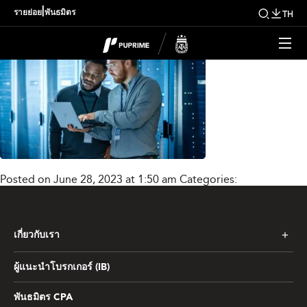
text_and_img07_new
|
รายย่อย
พันธมิตร
TH
Posted on June 28, 2023 at 1:50 am
Categories:
เกี่ยวกับเรา
ผู้แนะนำโบรกเกอร์ (IB)
พันธมิตร CPA