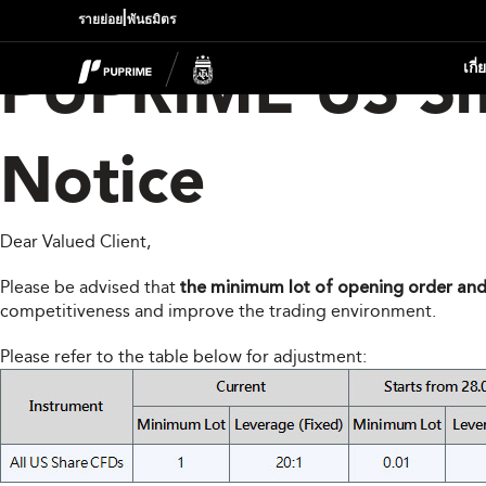
|
รายย่อย
พันธมิตร
เกี
PUPRIME US Sh
Notice
Dear Valued Client,
Please be advised that
the minimum lot of opening order and 
competitiveness and improve the trading environment.
Please refer to the table below for adjustment: