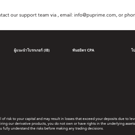
ontact our support team via
, email:
info@puprime.com
, or pho
ผู้แนะนำโบรกเกอร์ (IB)
พันธมิตร CPA
โ
el of risk to your capital and may result in losses that exceed your deposits due to 
ing our derivative products, you do not own or have rights in the underlying assets. 
u fully understand the risks before making any trading decisions.