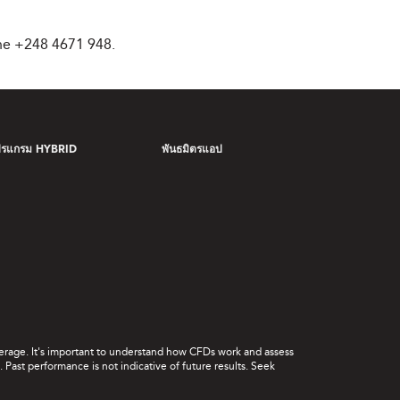
ne +248 4671 948.
ปรแกรม HYBRID
พันธมิตรแอป
leverage. It's important to understand how CFDs work and assess
Past performance is not indicative of future results. Seek