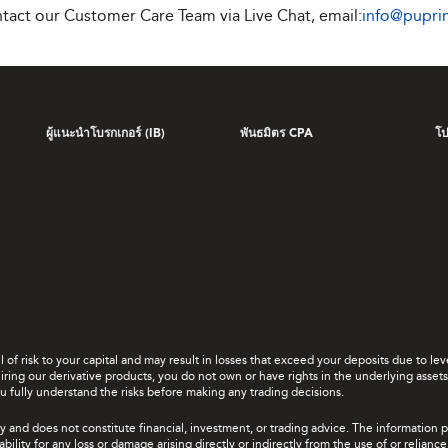
ontact our Customer Care Team via Live Chat, email:
info@pupr
ผู้แนะนำโบรกเกอร์ (IB)
พันธมิตร CPA
โ
el of risk to your capital and may result in losses that exceed your deposits due to 
ing our derivative products, you do not own or have rights in the underlying assets. 
u fully understand the risks before making any trading decisions.
y and does not constitute financial, investment, or trading advice. The information 
bility for any loss or damage arising directly or indirectly from the use of or relian