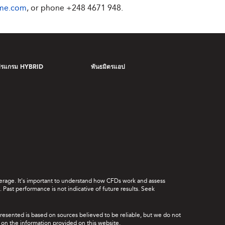
ime.com
, or phone +248 4671 948.
ปรแกรม HYBRID
พันธมิตรแอป
leverage. It's important to understand how CFDs work and assess
Past performance is not indicative of future results. Seek
presented is based on sources believed to be reliable, but we do not
ce on the information provided on this website.