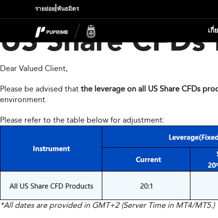
|
รายย่อย
พันธมิตร
เกี
US Share CFDs 
Dear Valued Client,
Please be advised that
the leverage on all US Share CFDs prod
environment.
Please refer to the table below for adjustment:
*All dates are provided in GMT+2 (Server Time in MT4/MT5.)